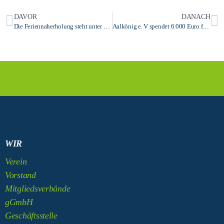
DAVOR
DANACH
Die Feriennaherholung steht unter dem Motto „Märchen“
Aalkönig e. V spendet 6.000 Euro für die Teilnahme geflüchteter Kinder an den Angeboten der Offenen Ganztagsschule (OGS)
WIR
Verein
Vorstand
Mitgliedsverbände
gGmbH
Geschäftsstelle