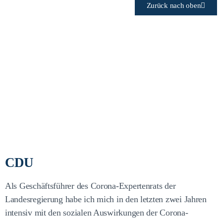
Zurück nach oben
Wie wird Ihre Partei mit den
Auswirkungen der Corona
Pandemie auf junge
Menschen in NRW umgehen?
CDU
Als Geschäftsführer des Corona-Expertenrats der
Landesregierung habe ich mich in den letzten zwei Jahren
intensiv mit den sozialen Auswirkungen der Corona-