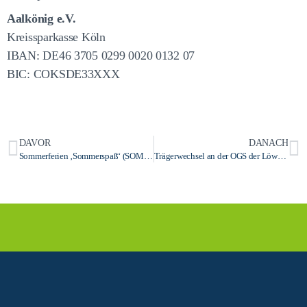
Aalkönig e.V.
Kreissparkasse Köln
IBAN: DE46 3705 0299 0020 0132 07
BIC: COKSDE33XXX
DAVOR
DANACH
Sommerferien ‚Sommerspaß‘ (SOMS) im Haus der Jugend – AUSGEBUCHT! –
Trägerwechsel an der OGS der Löwenburgschule Rhöndorf: Stadtjugendring übernimmt zum neuen Schuljahr