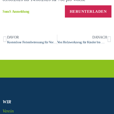
SomS Anmeldung
HERUNTERLADEN
DAVOR
DANACH
Kostenlose Ferienbetreuung für Vorschulkinder in Bad Honnef – Bürgerstiftung und Stadtjugendring ermöglichen neues Angebot
Von Holzwerkzeug für Kinder bis Medienprävention: Netzwerk Gewaltfrei fördert 13 Projekte mit knapp 30.000 Euro
WIR
Verein