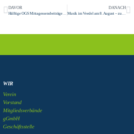
DAVOR
DANACH
Hälftige OGS Mittagessensbeiträge im Juni und Juli 2020
Musik im Veedel am 8. August – zu Gunsten des Jugendtreff Aegidienberg
WIR
Verein
Vorstand
Mitgliedsverbände
gGmbH
Geschäftsstelle