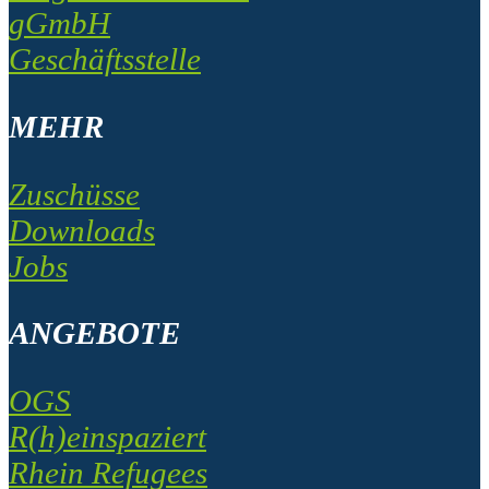
gGmbH
Geschäftsstelle
MEHR
Zuschüsse
Downloads
Jobs
ANGEBOTE
OGS
R(h)einspaziert
Rhein Refugees