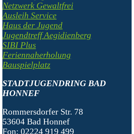
Netzwerk Gewaltfrei
Ausleih Service
Haus der Jugend
Jugendtreff Aegidienberg
SIBI Plus
Feriennaherholung
Bauspielplatz
STADTJUGENDRING BAD
HONNEF
Rommersdorfer Str. 78
53604 Bad Honnef
Fon: 02224 919 499