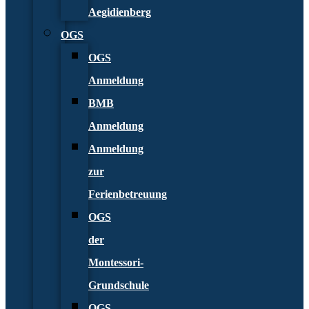
Aegidienberg
OGS
OGS
Anmeldung
BMB
Anmeldung
Anmeldung
zur
Ferienbetreuung
OGS
der
Montessori-
Grundschule
OGS