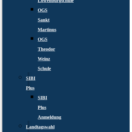
Löwenburgschule
OGS
Sankt
Martinus
OGS
Theodor
Weinz
Schule
SIBI
Plus
SIBI
Plus
Anmeldung
Landtagswahl