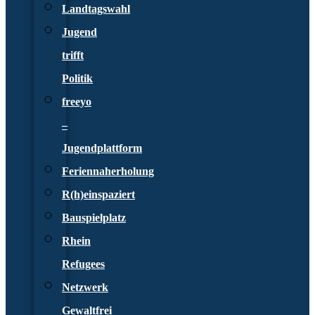
Landtagswahl
Jugend
trifft
Politik
freeyo
–
Jugendplattform
Feriennaherholung
R(h)einspaziert
Bauspielplatz
Rhein
Refugees
Netzwerk
Gewaltfrei