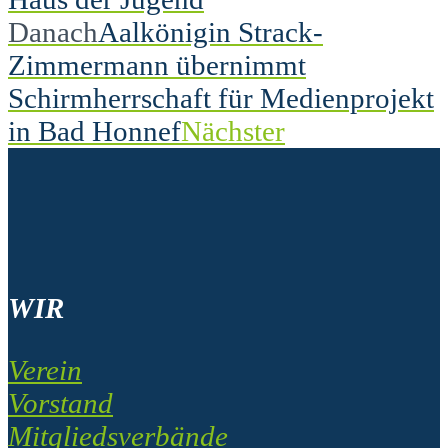
Danach
Aalkönigin Strack-
Zimmermann übernimmt
Schirmherrschaft für Medienprojekt
in Bad Honnef
Nächster
WIR
Verein
Vorstand
Mitgliedsverbände