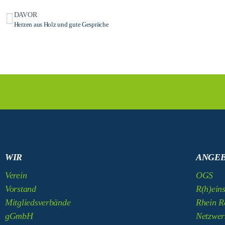
DAVOR
Herzen aus Holz und gute Gespräche
WIR
ANGE
Verein
OGS
Vorstand
R(h)eins
Mitgliedsverbände
Rhein R
gGmbH
Netzwer