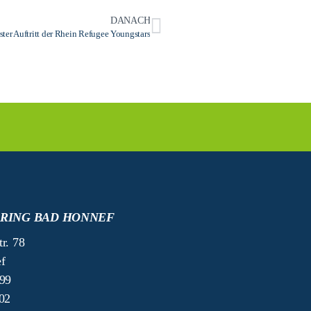
DANACH
ster Auftritt der Rhein Refugee Youngstars
RING BAD HONNEF
r. 78
f
499
02