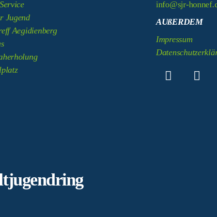
Service
info@sjr-honnef.
r Jugend
AUßERDEM
reff Aegidienberg
Impressum
us
Datenschutzerklä
aherholung
lplatz
dtjugendring