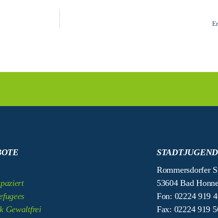
Er
BOTE
STADTJUGEND
Rommersdorfer St
paziert
53604 Bad Honne
efugees
Fon: 02224 919 
k Gewaltfrei
Fax: 02224 919 5