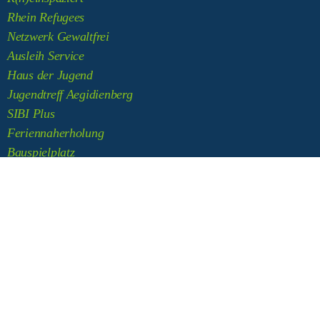
Rhein Refugees
Netzwerk Gewaltfrei
Ausleih Service
Haus der Jugend
Jugendtreff Aegidienberg
SIBI Plus
Feriennaherholung
Bauspielplatz
STADTJUGENDRING BAD HONNEF
Rommersdorfer Str. 78
53604 Bad Honnef
Fon: 02224 919 499
Fax: 02224 919 502
info@sjr-honnef.de