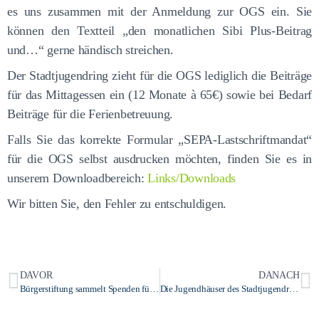
es uns zusammen mit der Anmeldung zur OGS ein. Sie
können den Textteil „den monatlichen Sibi Plus-Beitrag
und…“ gerne händisch streichen.
Der Stadtjugendring zieht für die OGS lediglich die Beiträge
für das Mittagessen ein (12 Monate à 65€) sowie bei Bedarf
Beiträge für die Ferienbetreuung.
Falls Sie das korrekte Formular „SEPA-Lastschriftmandat“
für die OGS selbst ausdrucken möchten, finden Sie es in
unserem Downloadbereich:
Links/Downloads
Wir bitten Sie, den Fehler zu entschuldigen.
DAVOR
DANACH
Bürgerstiftung sammelt Spenden für Sprachförderung – gemeinsames Programm in den Offenen Ganztagsschulen (OGS) des Stadtjugendrings
Die Jugendhäuser des Stadtjugendrings bleiben weiter geschlossen