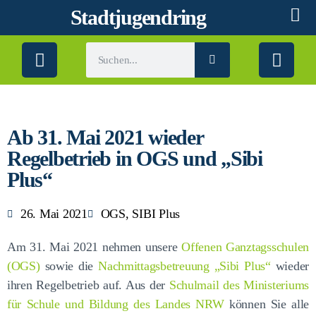
Stadtjugendring
Ab 31. Mai 2021 wieder
Regelbetrieb in OGS und „Sibi
Plus“
26. Mai 2021
OGS
,
SIBI Plus
Am 31. Mai 2021 nehmen unsere
Offenen Ganztagsschulen
(OGS)
sowie die
Nachmittagsbetreuung „Sibi Plus“
wieder
ihren Regelbetrieb auf. Aus der
Schulmail des Ministeriums
für Schule und Bildung des Landes NRW
können Sie alle